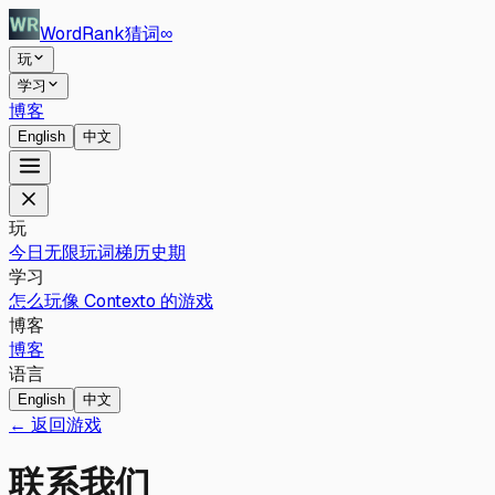
WordRank
猜词
∞
玩
学习
博客
English
中文
玩
今日
无限玩
词梯
历史期
学习
怎么玩
像 Contexto 的游戏
博客
博客
语言
English
中文
← 返回游戏
联系我们