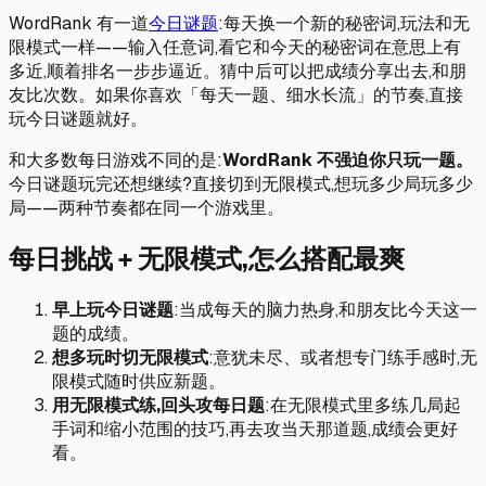
WordRank 有一道
今日谜题
:每天换一个新的秘密词,玩法和无
限模式一样——输入任意词,看它和今天的秘密词在意思上有
多近,顺着排名一步步逼近。猜中后可以把成绩分享出去,和朋
友比次数。如果你喜欢「每天一题、细水长流」的节奏,直接
玩今日谜题就好。
和大多数每日游戏不同的是:
WordRank 不强迫你只玩一题。
今日谜题玩完还想继续?直接切到无限模式,想玩多少局玩多少
局——两种节奏都在同一个游戏里。
每日挑战 + 无限模式,怎么搭配最爽
早上玩今日谜题
:当成每天的脑力热身,和朋友比今天这一
题的成绩。
想多玩时切无限模式
:意犹未尽、或者想专门练手感时,无
限模式随时供应新题。
用无限模式练,回头攻每日题
:在无限模式里多练几局起
手词和缩小范围的技巧,再去攻当天那道题,成绩会更好
看。