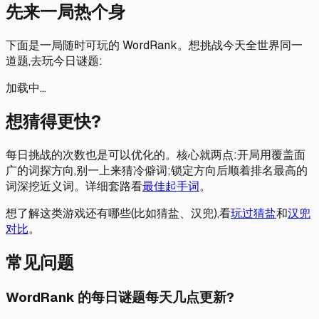
先来一局热个身
下面是一局随时可玩的 WordRank。想挑战今天全世界同一
道题,去玩今日谜题:
加载中…
想猜得更快?
每日挑战的次数也是可以优化的。核心就两点:开局用覆盖面
广的词探方向,别一上来猜冷僻词;锁定方向后顺着排名最高的
词深挖近义词。详细套路看
最佳起手词
。
想了解这类游戏还有哪些(比如猜盐、汉兜),看
玩过猜盐
和
汉兜
对比
。
常见问题
WordRank 的每日谜题每天几点更新?