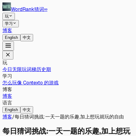
WordRank
猜词
∞
玩
学习
博客
English
中文
玩
今日
无限玩
词梯
历史期
学习
怎么玩
像 Contexto 的游戏
博客
博客
语言
English
中文
博客
/
每日猜词挑战:一天一题的乐趣,加上想玩就玩的自由
每日猜词挑战:一天一题的乐趣,加上想玩