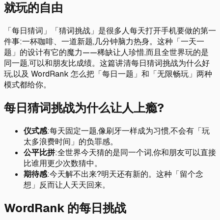
就玩的自由
「每日猜词」「猜词挑战」是很多人每天打开手机要做的第一
件事:一杯咖啡、一道新题,几分钟脑力热身。这种「一天一
题」的设计有它的魔力——稀缺让人珍惜,而且全世界玩的是
同一题,可以和朋友比成绩。这篇讲清每日猜词挑战为什么好
玩,以及 WordRank 怎么把「每日一题」和「无限畅玩」两种
模式都给你。
每日猜词挑战为什么让人上瘾?
仪式感
:每天固定一题,像刷牙一样成为习惯,不会有「玩
太多浪费时间」的负罪感。
公平比拼
:全世界今天猜的是同一个词,你和朋友可以直接
比谁用更少次数猜中。
期待感
:今天解不出来?明天还有新的。这种「留个念
想」反而让人天天回来。
WordRank 的每日挑战